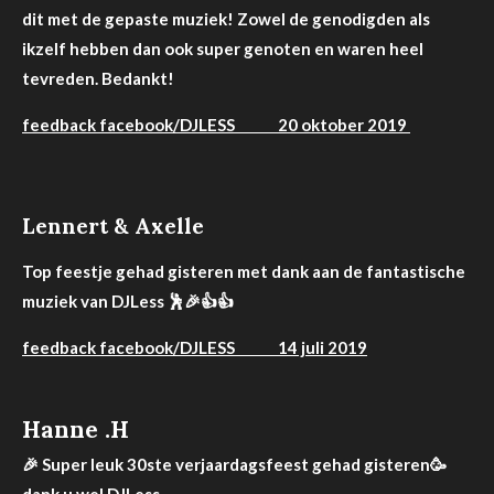
dit met de gepaste muziek! Zowel de genodigden als
ikzelf hebben dan ook super
genoten
en waren heel
tevreden. Bedankt!
feedback facebook/DJLESS 20 oktober 2019
Lennert & Axelle
Top feestje gehad gisteren met dank aan de fantastische
muziek van DJLess
🕺
🎉
👍
👍
feedback facebook/DJLESS 14 juli 2019
Hanne .H
🎉
Super leuk 30ste verjaardagsfeest gehad gisteren
🥳
dank u wel DJLess