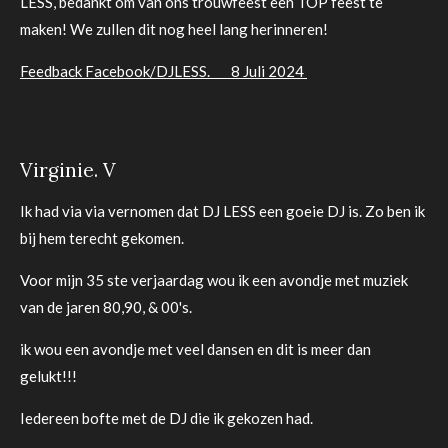
LESS, bedankt om van ons trouwfeest een TOP feest te
maken! We zullen dit nog heel lang herinneren!
Feedback Facebook/DJLESS. 8 Juli 2024
Virginie. V
Ik had via via vernomen dat DJ LESS een goeie DJ is. Zo ben ik
bij hem terecht gekomen.
Voor mijn 35 ste verjaardag wou ik een avondje met muziek
van de jaren 80,90, & 00's.
ik wou een avondje met veel dansen en dit is meer dan
gelukt!!!
Iedereen bofte met de DJ die ik gekozen had.