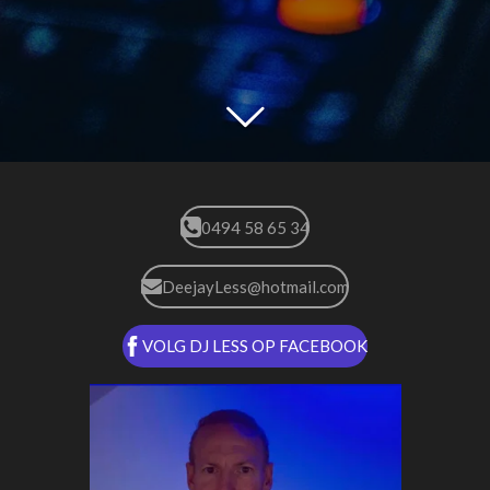
0494 58 65 34
DeejayLess@hotmail.com
VOLG DJ LESS OP FACEBOOK