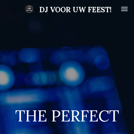
Ga
DJ VOOR UW FEEST!
direct
naar
de
hoofdinhoud
THE PERFECT