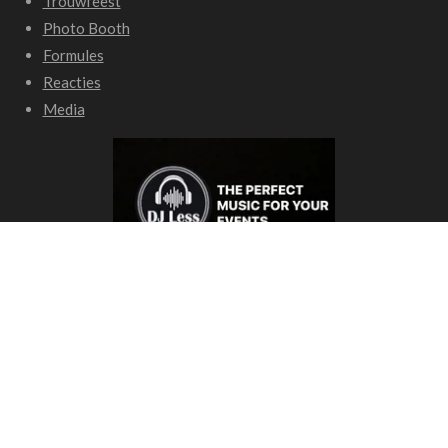
Trouwfeest
Photo Booth
Formules
Reacties
Media
DJLess beschikt over een ondernemingsnummer en een DJ licentie
BEKIJK HIER EEN PROMOFILMKE